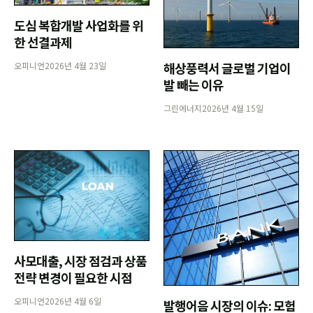
도심 복합개발 사업화를 위
한 선결과제
해상풍력서 글로벌 기업이
오피니언
2026년 4월 23일
발 빼는 이유
그린에너지
2026년 4월 15일
사모대출, 시장 점검과 상품
전략 변경이 필요한 시점
오피니언
2026년 4월 6일
발행어음 시장의 이슈: 모험