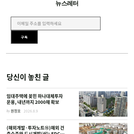
뉴스레터
이메일 주소를 입력하세요
구독
당신이 놓친 글
임대주택에 꽂힌 하나대체투자
운용, 내년까지 2000채 확보
by
원정호
2026.8.9
(해외개발·투자노트⑮)해외 건
축수주와 도시개발(상): EDCF