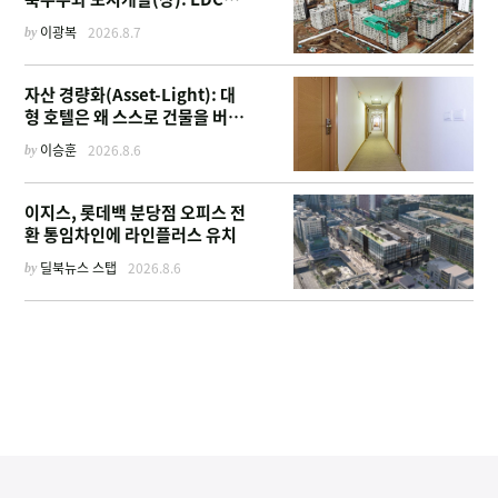
부터 계열사 진출 위한 복합시설
by
이광복
2026.8.7
까지
자산 경량화(Asset-Light): 대
형 호텔은 왜 스스로 건물을 버리
고 '이름'만 팔기 시작했을까
by
이승훈
2026.8.6
이지스, 롯데백 분당점 오피스 전
환 통임차인에 라인플러스 유치
by
딜북뉴스 스탭
2026.8.6