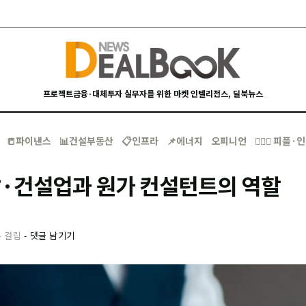
프로젝트금융·대체투자 실무자를 위한 마켓 인텔리전스, 딜북뉴스
📒파이낸스
📊건설부동산
📋인프라
📌에너지
오피니언
🙋🏻‍♂️ 피플
·건설업과 원가 컨설턴트의 역할
분 걸림
-
댓글 남기기