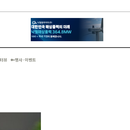
·인터뷰
🔑행사·이벤트