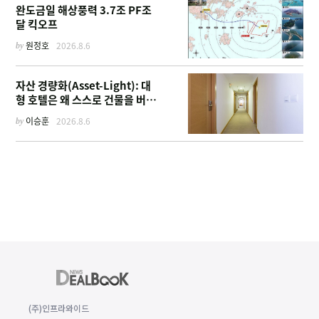
완도금일 해상풍력 3.7조 PF조
달 킥오프
by
원정호
2026.8.6
자산 경량화(Asset-Light): 대
형 호텔은 왜 스스로 건물을 버리
고 '이름'만 팔기 시작했을까
by
이승훈
2026.8.6
(주)인프라와이드