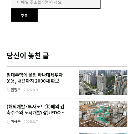
이메일 주소를 입력하세요
구독
당신이 놓친 글
임대주택에 꽂힌 하나대체투자
운용, 내년까지 2000채 확보
by
원정호
2026.8.9
(해외개발·투자노트⑮)해외 건
축수주와 도시개발(상): EDCF
부터 계열사 진출 위한 복합시설
by
이광복
2026.8.7
까지