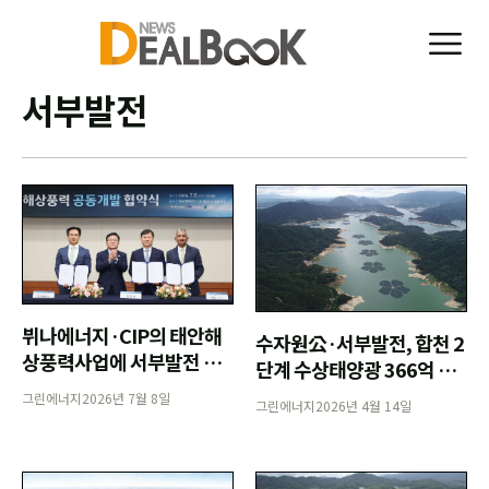
서부발전
뷔나에너지·CIP의 태안해
수자원公·서부발전, 합천 2
상풍력사업에 서부발전 합
단계 수상태양광 366억 조
류
달 채비
그린에너지
2026년 7월 8일
그린에너지
2026년 4월 14일