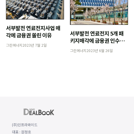
서부발전 연료전지사업 매
서부발전 연료전지 5개 패
각에 금융권 쏠린 이유
키지매각에 금융권 인수경
그린에너지
2023년 7월 2일
쟁 '후끈'(업데이트)
그린에너지
2023년 6월 26일
(주)인프라와이드
대표 : 원정호