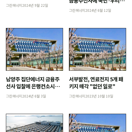
금융주선사에 국민·우리銀
업 금융종결
그린에너지
2024년 9월 22일
컨소시엄
그린에너지
2024년 6월 12일
남양주 집단에너지 금융주
서부발전, 연료전지 5개 패
선사 입찰에 은행컨소시엄
키지 매각 "없던 일로"
4곳 격돌
그린에너지
2024년 6월 3일
그린에너지
2023년 10월 10일