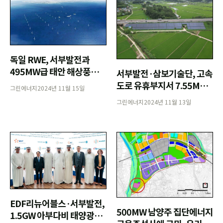
독일 RWE, 서부발전과
495MW급 태안 해상풍력
서부발전·삼보기술단, 고속
공동 개발
도로 유휴부지서 7.55MW
그린에너지
2024년 11월 15일
규모 태양광발전소 운영
그린에너지
2024년 11월 13일
EDF리뉴어블스·서부발전,
500MW 남양주 집단에너지
1.5GW 아부다비 태양광사