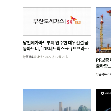
남천메가마트부지 인수한 대우건설 공
동파트너, `DS네트웍스→큐브프라퍼
티'로 변경
원정호
파이낸스
2022년 12월 23일
by
PF보증
줄하향..
환 보증
딜북뉴스
by