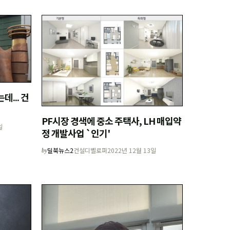
... 건
PF시장 경색에 중소 주택사, LH 매입약
일
정 개발사업 `인기'
딜북뉴스2
건설디벨로퍼
2022년 12월 13일
by