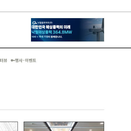
·인터뷰
🔑행사·이벤트