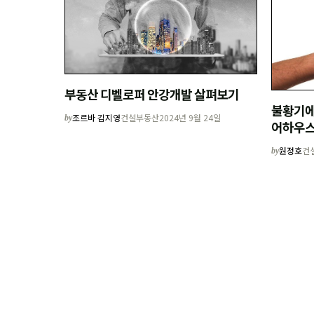
부동산 디벨로퍼 안강개발 살펴보기
불황기에
조르바 김지영
건설부동산
2024년 9월 24일
by
어하우스
·생명과
원정호
건
by