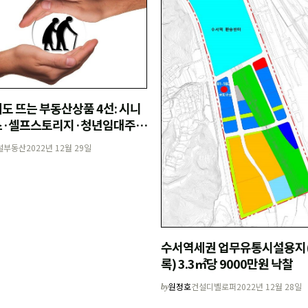
도 뜨는 부동산상품 4선: 시니
·셀프스토리지·청년임대주택
학빌딩
설부동산
2022년 12월 29일
수서역세권 업무유통시설용지(
록) 3.3㎡당 9000만원 낙찰
원정호
건설디벨로퍼
2022년 12월 28일
by