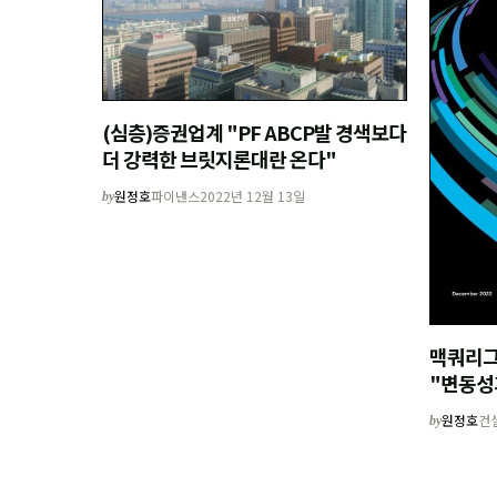
(심층)증권업계 "PF ABCP발 경색보다
더 강력한 브릿지론대란 온다"
원정호
파이낸스
2022년 12월 13일
by
맥쿼리그
"변동성
원정호
건
by