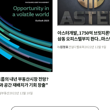
아스터개발, 1750억 브릿지론
삼동 오피스텔부지 판다...마
MOU
원정호
건설디벨로퍼
2022년 12월 9일
by
룹의 내년 부동산시장 전망?
과 공간 재배치가 기회 창출"
설부동산
2022년 12월 10일