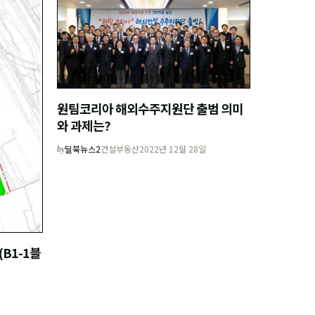
원팀코리아 해외수주지원단 출범 의미
와 과제는?
딜북뉴스2
건설부동산
2022년 12월 28일
by
B1-1블