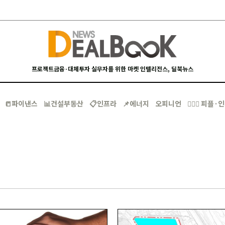
프로젝트금융·대체투자 실무자를 위한 마켓 인텔리전스, 딜북뉴스
📒파이낸스
📊건설부동산
📋인프라
📌에너지
오피니언
🙋🏻‍♂️ 피플