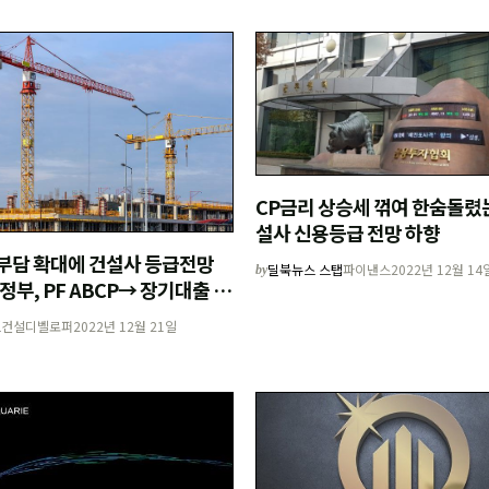
CP금리 상승세 꺾여 한숨돌렸는데
설사 신용등급 전망 하향
 부담 확대에 건설사 등급전망
딜북뉴스 스탭
파이낸스
2022년 12월 14
by
.정부, PF ABCP→ 장기대출 전
 신설
2
건설디벨로퍼
2022년 12월 21일