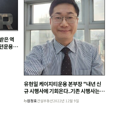
받은 역
스턴운용과
유현일 케이지티운용 본부장 "내년 신
규 시행사에 기회온다..기존 시행사는
리스크 관리해야"
원정호
건설부동산
2022년 12월 9일
by