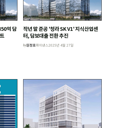
850억 담
작년 말 준공 '청라 SK V1' 지식산업센
시트
터, 담보대출 전환 추진
원정호
파이낸스
2025년 4월 27일
by