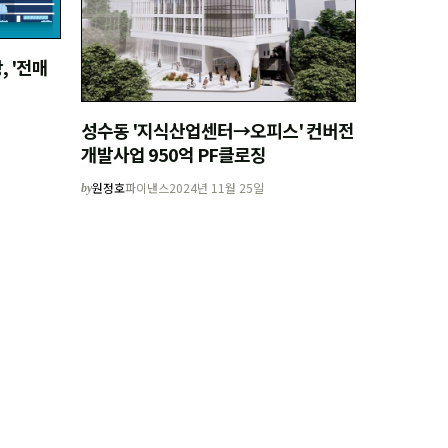
 '전매
성수동 '지식산업센터→오피스' 컨버전
개발사업 950억 PF클로징
원정호
파이낸스
2024년 11월 25일
by