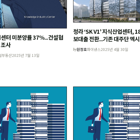
청라 ‘SK V1’ 지식산업센터, 1
센터 미분양률 37%...건설협
보대출 전환...기존 대주단 엑
곳 조사
원정호
파이낸스
2025년 4월 30일
by
설부동산
2025년 7월 13일