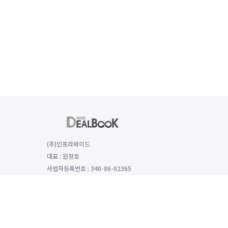
(주)인프라와이드
대표 : 원정호
사업자등록번호 : 340-86-02365
(06149) 서울특별시 강남구 선릉로 529 함양재빌딩 2층, 2008호
대표전화 : 전화번호: 070-8979-4992, 팩스번호: 0504-333-5985
개인정보보호 책임자 : 모희선
인터넷신문 등록번호: 서울 아54136 등록일 2022년1월25일 발행일 