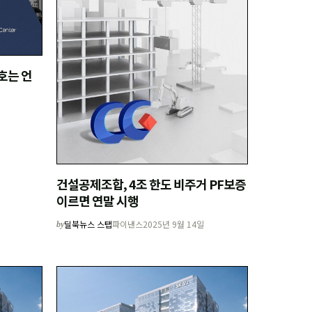
호는 언
건설공제조합, 4조 한도 비주거 PF보증
이르면 연말 시행
딜북뉴스 스탭
파이낸스
2025년 9월 14일
by