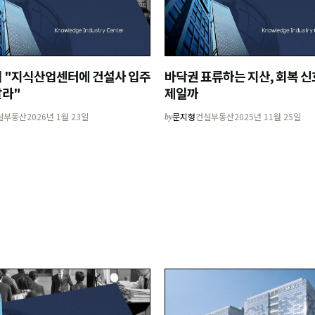
 "지식산업센터에 건설사 입주
바닥권 표류하는 지산, 회복 신
라"
제일까
설부동산
2026년 1월 23일
문지형
건설부동산
2025년 11월 25일
by