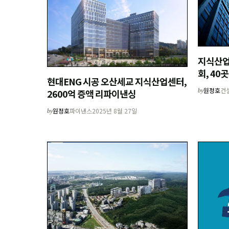
지식산업
회, 40
현대ENG 시공 오산세교 지식산업센터,
원정호
건
by
2600억 증액 리파이낸싱
원정호
파이낸스
2025년 8월 27일
by