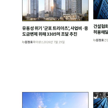
건설협회
유동성 위기 '군포 트리아츠', 사업비·중
허용해달
도금변제 위해 3305억 조달 추진
원정호
건
by
원정호
파이낸스
2026년 7월 29일
by