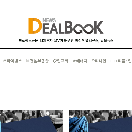
프로젝트금융·대체투자 실무자를 위한 마켓 인텔리전스, 딜북뉴스
📒파이낸스
📊건설부동산
📋인프라
📌에너지
오피니언
🙋🏻‍♂️ 피플