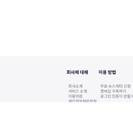
회사에 대해
이용 방법
회사소개
무료 뉴스레터 신청
서비스 소개
멤버십 구독하기
이용약관
로그인 인증이 안될 
개인정보처리방침
2022년6월7일 발행인·편집인 원정호, 청소년보