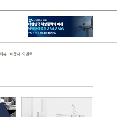
·인터뷰
🔑행사·이벤트