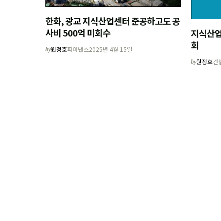
한화, 광교 지식산업센터 준공하고도 공
사비 500억 미회수
지식산업
회
원정호
파이낸스
2025년 4월 15일
by
원정호
건
by